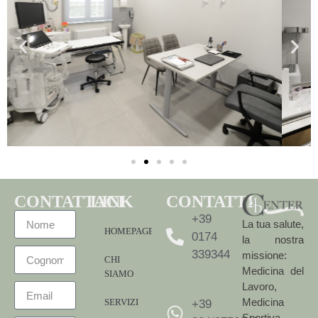
CONTATTACI
LINK
CONTATTI
+39
La tua salute,
HOMEPAGE
0174
la nostra
339344
missione:
CHI
Medicina del
SIAMO
Lavoro,
Medicina
SERVIZI
+39
Sportiva,