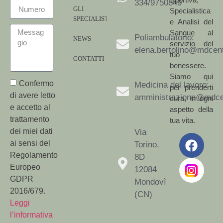
334/9750849
GLI
Specialistica
SPECIALISTI
e Analisi del
Sangue al
Poliambulatorio:
NEWS
servizio del
elena.bertolino@mdcent
tuo
CONTATTI
benessere.
Siamo qui
Confermo
Medicina del lavoro:
per prenderti
di avere letto
amministrazione@mdcen
cura, in ogni
e accetto al
aspetto della
trattamento
tua vita.
dei miei dati
Via
ai sensi del
Torino,
Regolamento
8D
Europeo
12084
GDPR
Mondovì
2016/679.
(CN)
Leggi
l’informativa