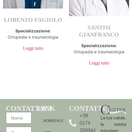
LORENZO FAGIOLO
SANTISI
Specializzazione:
GIANFRANCO
Ortopedia e traumatologia
Specializzazione:
Leggi tutto
Ortopedia e traumatologia
Leggi tutto
CONTATTACI
LINK
CONTATTI
+39
La tua salute,
HOMEPAGE
0174
la nostra
339344
missione: