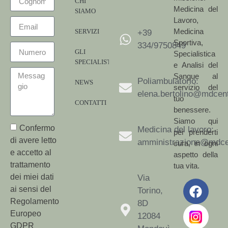
CHI
Medicina del
SIAMO
Lavoro,
Medicina
SERVIZI
+39
Sportiva,
334/9750849
GLI
Specialistica
SPECIALISTI
e Analisi del
Sangue al
Poliambulatorio:
NEWS
servizio del
elena.bertolino@mdcent
tuo
CONTATTI
benessere.
Siamo qui
Confermo
Medicina del lavoro:
per prenderti
di avere letto
amministrazione@mdcen
cura, in ogni
e accetto al
aspetto della
trattamento
tua vita.
dei miei dati
Via
ai sensi del
Torino,
Regolamento
8D
Europeo
12084
GDPR