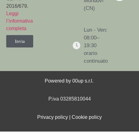
Mondovì
2016/679.
(CN)
Leggi
l’informativa
completa
Lun - Ven:
08:00–
Invia
19:30
orario
continuato
Powered by
00up s.r.l.
P.iva 03285810044
Privacy policy
|
Cookie policy