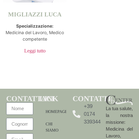
MIGLIAZZI LUCA
Specializzazione:
Medicina del Lavoro, Medico
competente
Leggi tutto
CONTATTACI
LINK
CONTATTI
+39
La tua salute,
HOMEPAGE
0174
la nostra
339344
missione:
CHI
Medicina del
SIAMO
Lavoro,