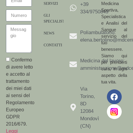
Medicina
SERVIZI
+39
Sportiva,
334/9750849
GLI
Specialistica
SPECIALISTI
e Analisi del
Sangue al
Poliambulatorio:
NEWS
servizio del
elena.bertolino@mdcent
tuo
CONTATTI
benessere.
Siamo qui
Confermo
Medicina del lavoro:
per prenderti
di avere letto
amministrazione@mdcen
cura, in ogni
e accetto al
aspetto della
trattamento
tua vita.
dei miei dati
Via
ai sensi del
Torino,
Regolamento
8D
Europeo
12084
GDPR
Mondovì
2016/679.
(CN)
Leggi