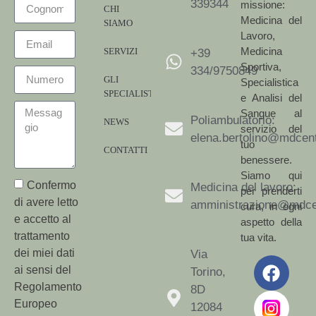
339344
missione:
CHI
Medicina del
SIAMO
Lavoro,
Medicina
SERVIZI
+39
Sportiva,
334/9750849
GLI
Specialistica
SPECIALISTI
e Analisi del
Sangue al
Poliambulatorio:
NEWS
servizio del
elena.bertolino@mdcent
tuo
CONTATTI
benessere.
Siamo qui
Confermo
Medicina del lavoro:
per prenderti
di avere letto
amministrazione@mdcen
cura, in ogni
e accetto al
aspetto della
trattamento
tua vita.
dei miei dati
Via
ai sensi del
Torino,
Regolamento
8D
Europeo
12084