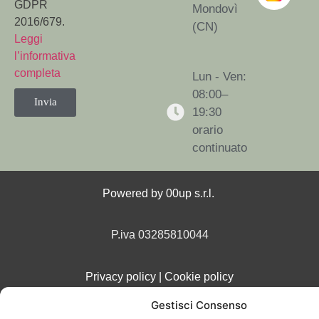
GDPR
Mondovì
2016/679.
(CN)
Leggi
l’informativa
completa
Lun - Ven:
08:00–
Invia
19:30
orario
continuato
Powered by
00up s.r.l.
P.iva 03285810044
Privacy policy
|
Cookie policy
Gestisci Consenso