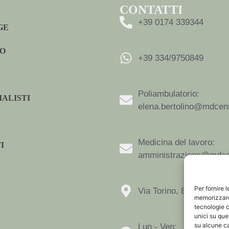
CONTATTI
+39 0174 339344
GE
MO
+39 334/9750849
Poliambulatorio:
IALISTI
elena.bertolino@mdcent
Medicina del lavoro:
I
amministrazione@mdcen
Per fornire 
Via Torino, 8D 12084 M
memorizzare 
tecnologie c
unici su que
su alcune ca
Lun - Ven: