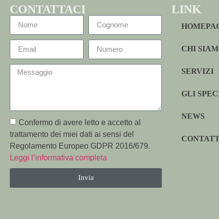
CONTATTACI
LINK
HOMEPA
CHI SIA
SERVIZI
GLI SPEC
NEWS
Confermo di avere letto e accetto al
trattamento dei miei dati ai sensi del
CONTATT
Regolamento Europeo GDPR 2016/679.
Leggi l’informativa completa
Invia