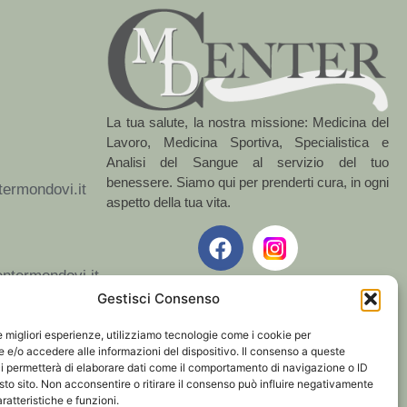
La tua salute, la nostra missione: Medicina del
Lavoro, Medicina Sportiva, Specialistica e
Analisi del Sangue al servizio del tuo
benessere. Siamo qui per prenderti cura, in ogni
ermondovi.it
aspetto della tua vita.
termondovi.it
Gestisci Consenso
le migliori esperienze, utilizziamo tecnologie come i cookie per
ondovì (CN)
e/o accedere alle informazioni del dispositivo. Il consenso a queste
i permetterà di elaborare dati come il comportamento di navigazione o ID
sto sito. Non acconsentire o ritirare il consenso può influire negativamente
ratteristiche e funzioni.